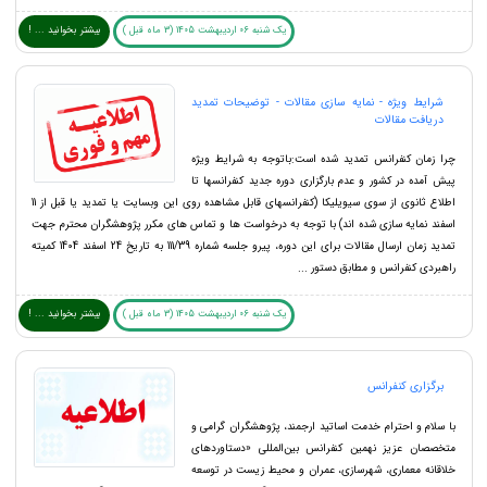
یک شنبه 06 اردیبهشت 1405 (3 ماه قبل )
بیشتر بخوانید ... !
شرایط ویژه - نمایه سازی مقالات - توضیحات تمدید
دریافت مقالات
چرا زمان کنفرانس تمدید شده است:باتوجه به شرایط ویژه
پیش آمده در کشور و عدم بارگزاری دوره جدید کنفرانسها تا
اطلاع ثانوی از سوی سیویلیکا (کنفرانسهای قابل مشاهده روی این وبسایت یا تمدید یا قبل از 11
اسفند نمایه سازی شده اند) با توجه به درخواست ها و تماس های مکرر پژوهشگران محترم جهت
تمدید زمان ارسال مقالات برای این دوره، پیرو جلسه شماره 111/39 به تاریخ 24 اسفند 1404 کمیته
راهبردی کنفرانس و مطابق دستور ...
یک شنبه 06 اردیبهشت 1405 (3 ماه قبل )
بیشتر بخوانید ... !
برگزاری کنفرانس
با سلام و احترام خدمت اساتید ارجمند، پژوهشگران گرامی و
متخصصان عزیز نهمین کنفرانس بین‌المللی «دستاوردهای
خلاقانه معماری، شهرسازی، عمران و محیط زیست در توسعه