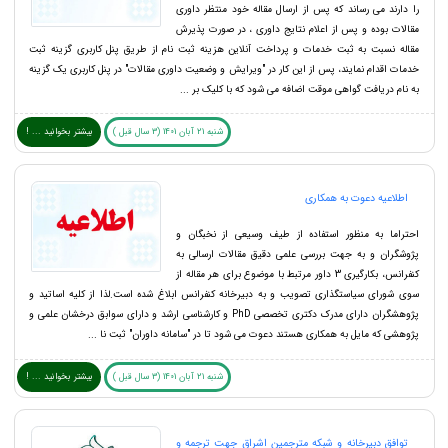
را دارند می رساند که پس از ارسال مقاله خود منتظر داوری
مقالات بوده و پس از اعلام نتایج داوری ، در صورت پذیرش
مقاله نسبت به ثبت خدمات و پرداخت آنلاین هزینه ثبت نام از طریق پنل کاربری گزینه ثبت
خدمات اقدام نمایند، پس از این کار در "ویرایش و وضعیت داوری مقالات" در پنل کاربری یک گزینه
به نام دریافت گواهی موقت اضافه می شود که با کلیک بر ...
شنبه 21 آبان 1401 (3 سال قبل )
بیشتر بخوانید ... !
اطلاعیه دعوت به همکاری
احتراما به منظور استفاده از طیف وسیعی از نخبگان و
پژوشگران و به جهت بررسی علمی دقیق مقالات ارسالی به
کنفرانس، بکارگیری 3 داور مرتبط با موضوع برای هر مقاله از
سوی شورای سیاستگذاری تصویب و به دبیرخانه کنفرانس ابلاغ شده است.لذا از کلیه اساتید و
پژوهشگران دارای مدرک دکتری تخصصی PhD و کارشناسی ارشد و دارای سوابق درخشان علمی و
پژوهشی که مایل به همکاری هستند دعوت می شود تا در "سامانه داوران" ثبت نا ...
شنبه 21 آبان 1401 (3 سال قبل )
بیشتر بخوانید ... !
توافق دبیرخانه و شبکه مترجمین اشراق جهت ترجمه و