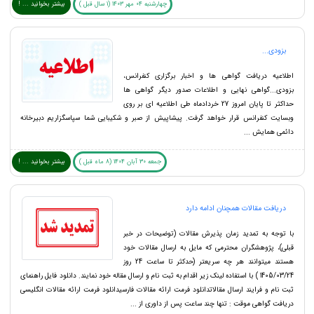
چهارشنبه 04 مهر 1403 (1 سال قبل )
بیشتر بخوانید ... !
بزودی...
اطلاعیه دریافت گواهی ها و اخبار برگزاری کنفرانس،
بزودی...گواهی نهایی و اطلاعات صدور دیگر گواهی ها
حداکثر تا پایان امروز 27 خردادماه طی اطلاعیه ای بر روی
وبسایت کنفرانس قرار خواهد گرفت. پیشاپیش از صبر و شکیبایی شما سپاسگزاریم دبیرخانه
دائمی همایش ...
جمعه 30 آبان 1404 (8 ماه قبل )
بیشتر بخوانید ... !
دریافت مقالات همچنان ادامه دارد
با توجه به تمدید زمان پذیرش مقالات (توضیحات در خبر
قبلی)، پژوهشگران محترمی که مایل به ارسال مقالات خود
هستند میتوانند هر چه سریعتر (حدکثر تا ساعت 24 روز
1405/03/24 ) با استفاده لینک زیر اقدام به ثبت نام و ارسال مقاله خود نمایند. دانلود فایل راهنمای
ثبت نام و فرایند ارسال مقالاتدانلود فرمت ارائه مقالات فارسیدانلود فرمت ارائه مقالات انگلیسی
دریافت گواهی موقت : تنها چند ساعت پس از داوری از ...