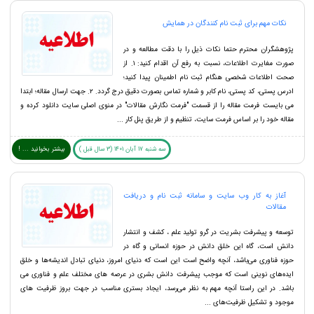
نکات مهم برای ثبت نام کنندگان در همایش
پژوهشگران محترم حتما نکات ذیل را با دقت مطالعه و در
صورت مغایرت اطلاعات، نسبت به رفع آن اقدام کنید: ۱. از
صحت اطلاعات شخصی هنگام ثبت نام اطمینان پیدا کنید؛
ادرس پستی، کد پستی، نام کابر و شماره تماس بصورت دقیق درج گردد. ۲. جهت ارسال مقاله؛ ابتدا
می بایست فرمت مقاله را از قسمت "فرمت نگارش مقالات" در منوی اصلی سایت دانلود کرده و
مقاله خود را بر اساس فرمت سایت، تنظیم و از طریق پنل کار ...
سه شنبه 17 آبان 1401 (3 سال قبل )
بیشتر بخوانید ... !
آغاز به کار وب سایت و سامانه ثبت نام و دریافت
مقالات
توسعه و پیشرفت بشریت در گرو تولید علم ، کشف و انتشار
دانش است، گاه این خلق دانش در حوزه انسانی و گاه در
حوزه فناوری می‌باشد، آنچه واضح است این است که دنیای امروز، دنیای تبادل اندیشه‌ها و خلق
ایده‌های نوینی است که موجب پیشرفت دانش بشری در عرصه های مختلف علم و فناوری می
باشد. در این راستا آنچه مهم به نظر می‌رسد، ایجاد بستری مناسب در جهت بروز ظرفیت های
موجود و تشکیل ظرفیت‌های ...