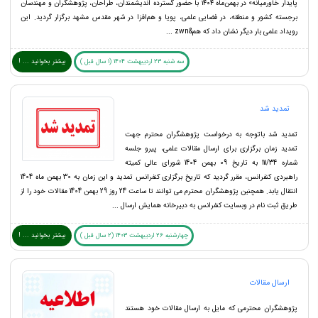
پایدار خاورمیانه» در بهمن‌ماه ۱۴۰۴ با حضور گسترده اندیشمندان، طراحان، پژوهشگران و مهندسان
برجسته کشور و منطقه، در فضایی علمی، پویا و هم‌افزا در شهر مقدس مشهد برگزار گردید. این
رویداد علمی بار دیگر نشان داد که هم&zwn ...
سه شنبه 23 اردیبهشت 1404 (1 سال قبل )
بیشتر بخوانید ... !
تمدید شد
تمدید شد باتوجه به درخواست پژوهشگران محترم جهت
تمدید زمان برگزاری برای ارسال مقالات علمی، پیرو جلسه
شماره 111/34 به تاریخ 09 بهمن 1404 شورای عالی کمیته
راهبردی کنفرانس، مقرر گردید که تاریخ برگزاری کنفرانس تمدید و این زمان به 30 بهمن ماه 1404
انتقال یابد. همچنین پژوهشگران محترم می توانند تا ساعت 24 روز 29 بهمن 1404 مقالات خود را از
طریق ثبت نام در وبسایت کنفرانس به دبیرخانه همایش ارسال ...
چهارشنبه 26 اردیبهشت 1403 (2 سال قبل )
بیشتر بخوانید ... !
ارسال مقالات
پژوهشگران محترمی که مایل به ارسال مقالات خود هستند