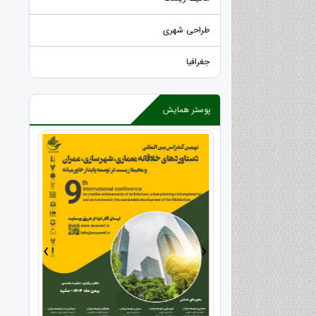
طراحی شهری
جغرافیا
پوستر همایش
›
‹