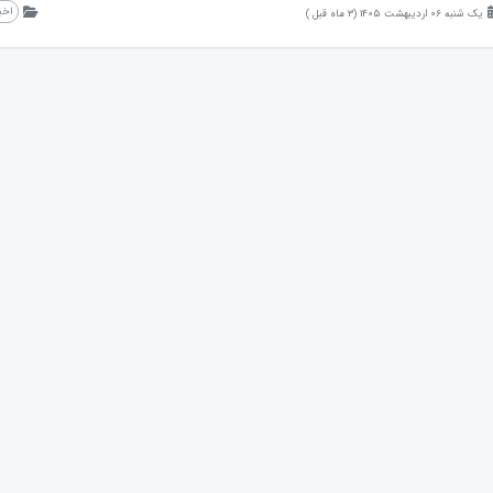
اخب
یک شنبه 06 اردیبهشت 1405 (3 ماه قبل )