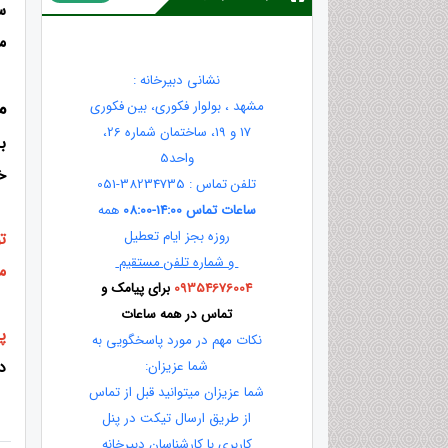
م
نشانی دبیرخانه :
م
مشهد ، بولوار فکوری، بین فکوری
17 و 19، ساختمان شماره 26،
ب
واحد5
خ
تلفن تماس : 38234735-051
ساعات تماس 14:00-08:00
همه
روزه بجز ایام تعطیل
و شماره تلفن مستقیم
م
09354676004
برای پیامک و
تماس در همه ساعات
پ
نکات مهم در مورد پاسخگویی به
د
شما عزیزان:
شما عزیزان میتوانید قبل از تماس
از طریق ارسال تیکت در پنل
کاربری با کارشناسان دبیرخانه